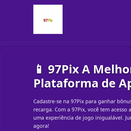
📱 97Pix A Melho
Plataforma de A
Cadastre-se na 97Pix para ganhar bônu
recarga. Com a 97Pix, você tem acesso a
uma experiência de jogo inigualável. J
agora!