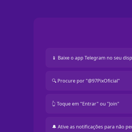
📱 Baixe o app Telegram no seu disp
🔍 Procure por "@97PixOficial"
👆 Toque em "Entrar" ou "Join"
🔔 Ative as notificações para não p