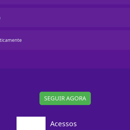
a
aticamente
SEGUIR AGORA
Acessos