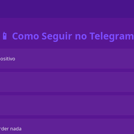
📱 Como Seguir no Telegram
ositivo
erder nada