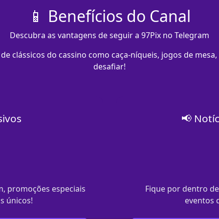
📱 Benefícios do Canal
Descubra as vantagens de seguir a 97Pix no Telegram
 de clássicos do cassino como caça-níqueis, jogos de mesa,
desafiar!
sivos
📢 Notí
m, promoções especiais
Fique por dentro d
s únicos!
eventos 