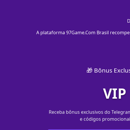
D
A plataforma 97Game.Com Brasil recompe
🎁 Bônus Exclu
VIP
Receba bônus exclusivos do Telegra
e códigos promocionai