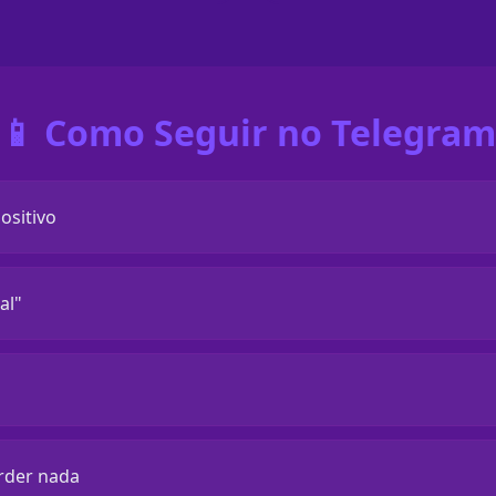
📱 Como Seguir no Telegram
ositivo
al"
erder nada