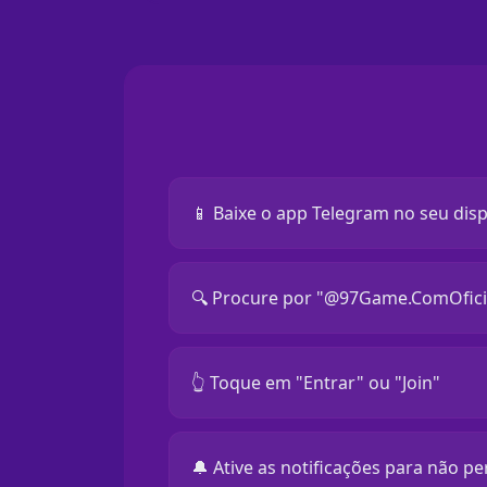
📱 Baixe o app Telegram no seu disp
🔍 Procure por "@97Game.ComOfici
👆 Toque em "Entrar" ou "Join"
🔔 Ative as notificações para não p