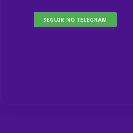
SEGUIR NO TELEGRAM