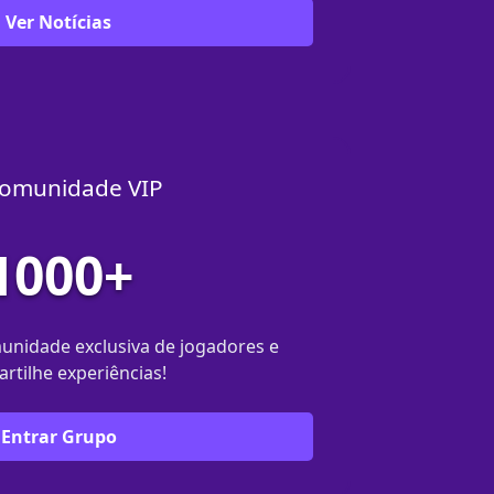
Ver Notícias
Comunidade VIP
1000+
unidade exclusiva de jogadores e
rtilhe experiências!
Entrar Grupo