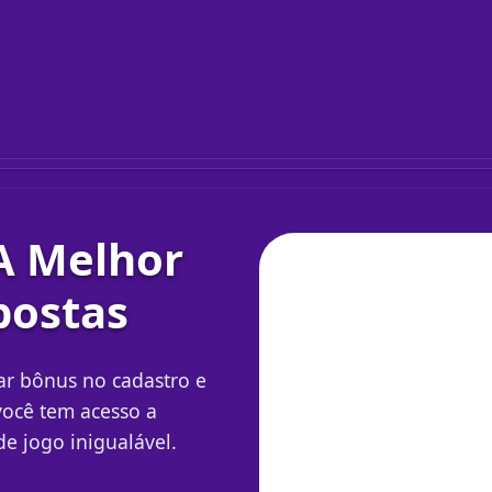
A Melhor
postas
r bônus no cadastro e
ocê tem acesso a
e jogo inigualável.