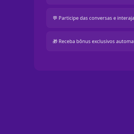
💬 Participe das conversas e interaj
🎁 Receba bônus exclusivos autom