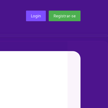
Login
Registrar-se