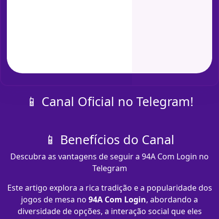
📱 Canal Oficial no Telegram!
📱 Benefícios do Canal
Descubra as vantagens de seguir a 94A Com Login no
Telegram
Este artigo explora a rica tradição e a popularidade dos
jogos de mesa no
94A Com Login
, abordando a
diversidade de opções, a interação social que eles