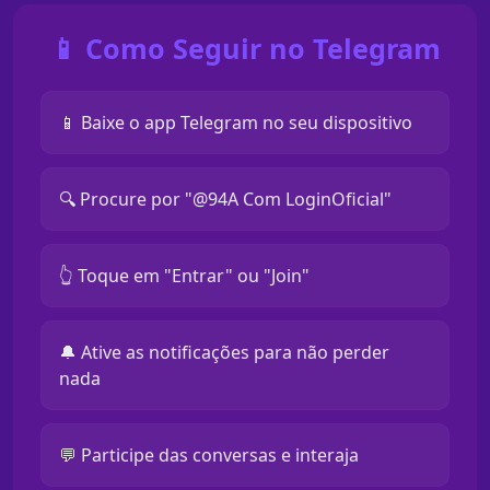
📱 Como Seguir no Telegram
📱 Baixe o app Telegram no seu dispositivo
🔍 Procure por "@94A Com LoginOficial"
👆 Toque em "Entrar" ou "Join"
🔔 Ative as notificações para não perder
nada
💬 Participe das conversas e interaja