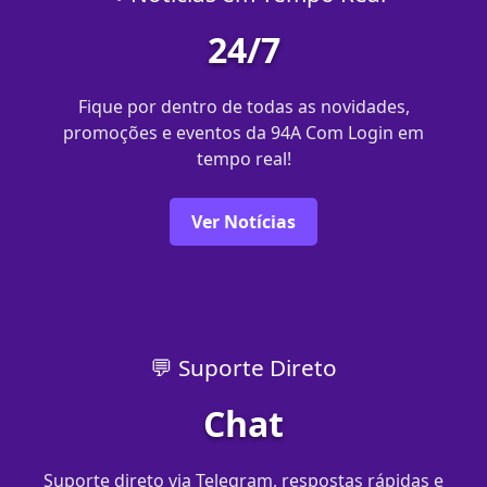
24/7
Fique por dentro de todas as novidades,
promoções e eventos da 94A Com Login em
tempo real!
Ver Notícias
💬 Suporte Direto
Chat
Suporte direto via Telegram, respostas rápidas e