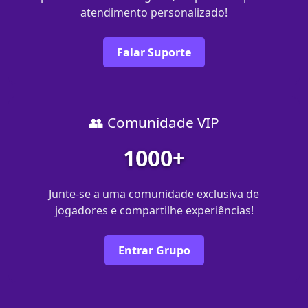
atendimento personalizado!
Falar Suporte
👥 Comunidade VIP
1000+
Junte-se a uma comunidade exclusiva de
jogadores e compartilhe experiências!
Entrar Grupo