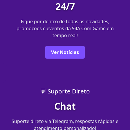
24/7
Fique por dentro de todas as novidades,
promoções e eventos da 94A Com Game em
tempo real!
Ver Notícias
💬 Suporte Direto
Chat
Suporte direto via Telegram, respostas rápidas e
atendimento personalizado!