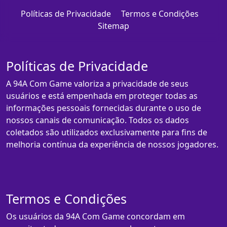
Políticas de Privacidade
Termos e Condições
Sitemap
Políticas de Privacidade
A 94A Com Game valoriza a privacidade de seus
usuários e está empenhada em proteger todas as
informações pessoais fornecidas durante o uso de
nossos canais de comunicação. Todos os dados
coletados são utilizados exclusivamente para fins de
melhoria contínua da experiência de nossos jogadores.
Termos e Condições
Os usuários da 94A Com Game concordam em