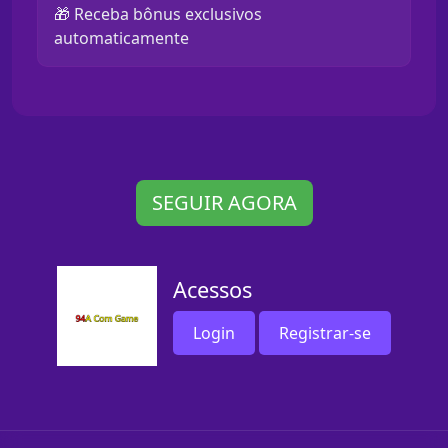
🎁 Receba bônus exclusivos
automaticamente
SEGUIR AGORA
Acessos
Login
Registrar-se