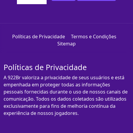
Políticas de Privacidade
Termos e Condições
Sitemap
Políticas de Privacidade
A 922Br valoriza a privacidade de seus usuários e está
empenhada em proteger todas as informações
pessoais fornecidas durante o uso de nossos canais de
comunicação. Todos os dados coletados são utilizados
exclusivamente para fins de melhoria contínua da
experiência de nossos jogadores.