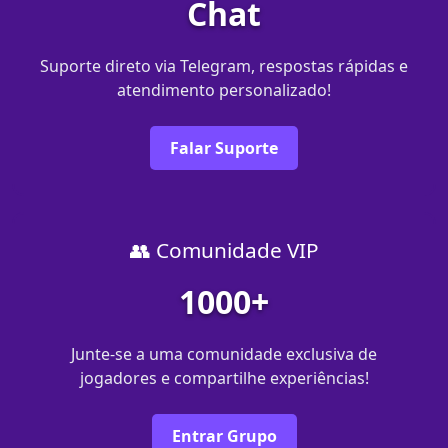
Chat
Suporte direto via Telegram, respostas rápidas e
atendimento personalizado!
Falar Suporte
👥 Comunidade VIP
1000+
Junte-se a uma comunidade exclusiva de
jogadores e compartilhe experiências!
Entrar Grupo