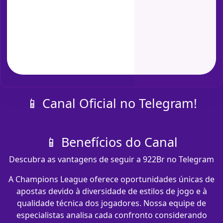
📱 Canal Oficial no Telegram!
📱 Benefícios do Canal
Descubra as vantagens de seguir a 922Br no Telegram
A Champions League oferece oportunidades únicas de
apostas devido à diversidade de estilos de jogo e à
qualidade técnica dos jogadores. Nossa equipe de
especialistas analisa cada confronto considerando