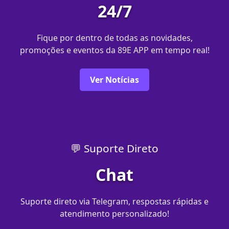
24/7
Fique por dentro de todas as novidades,
promoções e eventos da 89E APP em tempo real!
Ver Notícias
💬 Suporte Direto
Chat
Suporte direto via Telegram, respostas rápidas e
atendimento personalizado!