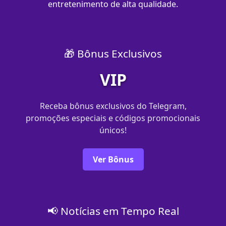
entretenimento de alta qualidade.
🎁 Bônus Exclusivos
VIP
Receba bônus exclusivos do Telegram,
promoções especiais e códigos promocionais
únicos!
Ver Bônus
📢 Notícias em Tempo Real