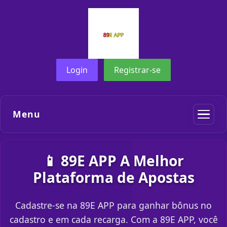
Login
Registrar-se
Menu
📱 89E APP A Melhor
Plataforma de Apostas
Cadastre-se na 89E APP para ganhar bônus no
cadastro e em cada recarga. Com a 89E APP, você