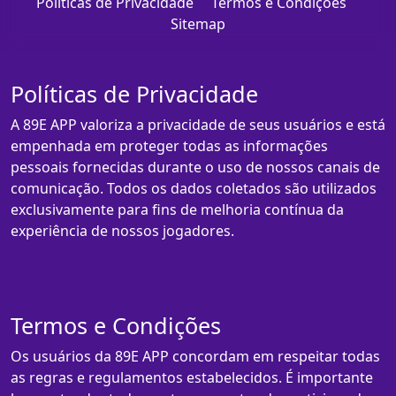
Políticas de Privacidade
Termos e Condições
Sitemap
Políticas de Privacidade
A 89E APP valoriza a privacidade de seus usuários e está
empenhada em proteger todas as informações
pessoais fornecidas durante o uso de nossos canais de
comunicação. Todos os dados coletados são utilizados
exclusivamente para fins de melhoria contínua da
experiência de nossos jogadores.
Termos e Condições
Os usuários da 89E APP concordam em respeitar todas
as regras e regulamentos estabelecidos. É importante