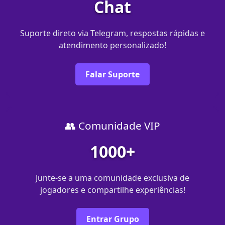
Chat
Suporte direto via Telegram, respostas rápidas e
atendimento personalizado!
Falar Suporte
👥 Comunidade VIP
1000+
Junte-se a uma comunidade exclusiva de
jogadores e compartilhe experiências!
Entrar Grupo