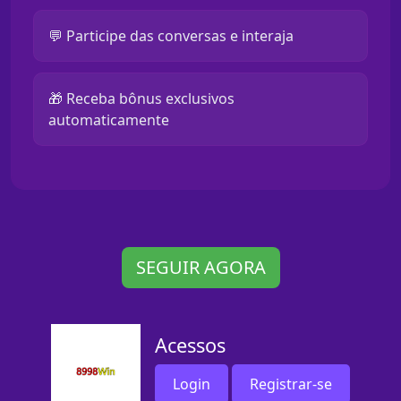
💬 Participe das conversas e interaja
🎁 Receba bônus exclusivos
automaticamente
SEGUIR AGORA
Acessos
Login
Registrar-se