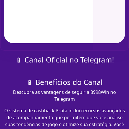
📱 Canal Oficial no Telegram!
📱 Benefícios do Canal
Descubra as vantagens de seguir a 8998Win no
Telegram
O sistema de cashback Prata inclui recursos avançados
de acompanhamento que permitem que você analise
suas tendências de jogo e otimize sua estratégia. Você