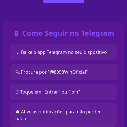
📱 Como Seguir no Telegram
📱 Baixe o app Telegram no seu dispositivo
🔍 Procure por "@8998WinOficial"
👆 Toque em "Entrar" ou "Join"
🔔 Ative as notificações para não perder
nada