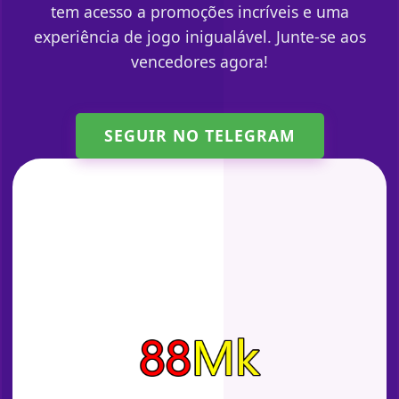
tem acesso a promoções incríveis e uma
experiência de jogo inigualável. Junte-se aos
vencedores agora!
SEGUIR NO TELEGRAM