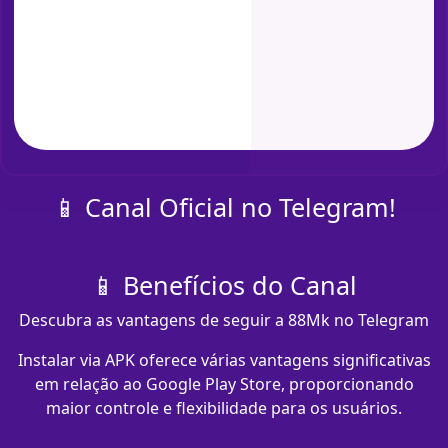
📱 Canal Oficial no Telegram!
📱 Benefícios do Canal
Descubra as vantagens de seguir a 88Mk no Telegram
Instalar via APK oferece várias vantagens significativas
em relação ao Google Play Store, proporcionando
maior controle e flexibilidade para os usuários.