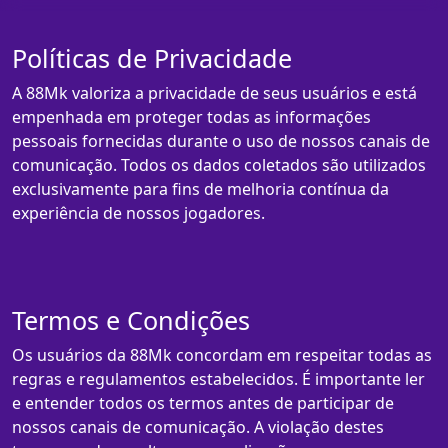
Políticas de Privacidade
A 88Mk valoriza a privacidade de seus usuários e está
empenhada em proteger todas as informações
pessoais fornecidas durante o uso de nossos canais de
comunicação. Todos os dados coletados são utilizados
exclusivamente para fins de melhoria contínua da
experiência de nossos jogadores.
Termos e Condições
Os usuários da 88Mk concordam em respeitar todas as
regras e regulamentos estabelecidos. É importante ler
e entender todos os termos antes de participar de
nossos canais de comunicação. A violação destes