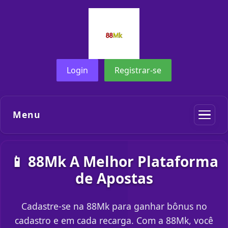
Login
Registrar-se
Menu
📱 88Mk A Melhor Plataforma
de Apostas
Cadastre-se na 88Mk para ganhar bônus no
cadastro e em cada recarga. Com a 88Mk, você