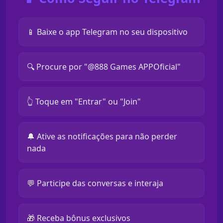
📱 Baixe o app Telegram no seu dispositivo
🔍 Procure por "@888 Games APPOficial"
👆 Toque em "Entrar" ou "Join"
🔔 Ative as notificações para não perder
nada
💬 Participe das conversas e interaja
🎁 Receba bônus exclusivos