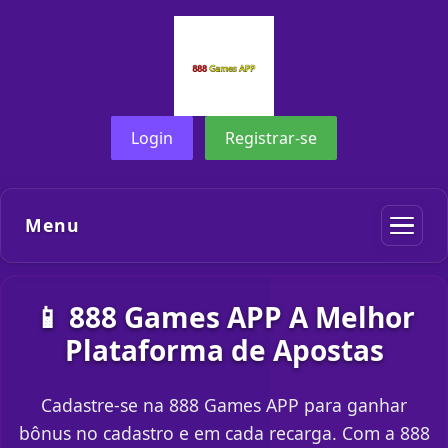
Login
Registrar-se
Menu
📱 888 Games APP A Melhor
Plataforma de Apostas
Cadastre-se na 888 Games APP para ganhar
bônus no cadastro e em cada recarga. Com a 888