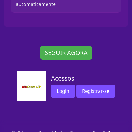
automaticamente
SEGUIR AGORA
Acessos
Login
Registrar-se