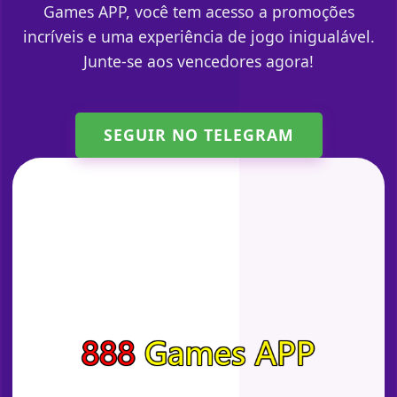
Games APP, você tem acesso a promoções
incríveis e uma experiência de jogo inigualável.
Junte-se aos vencedores agora!
SEGUIR NO TELEGRAM