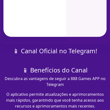
📱 Canal Oficial no Telegram!
📱 Benefícios do Canal
Descubra as vantagens de seguir a 888 Games APP no
Telegram
O aplicativo permite atualizações e aprimoramentos
mais rápidos, garantindo que você tenha acesso aos
recursos e aprimoramentos mais recentes.