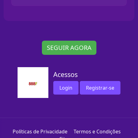
SEGUIR AGORA
Acessos
Login
Registrar-se
Políticas de Privacidade
Termos e Condições