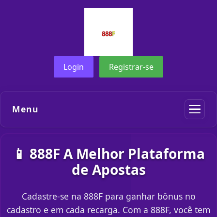
Login
Registrar-se
Menu
📱 888F A Melhor Plataforma
de Apostas
Cadastre-se na 888F para ganhar bônus no
cadastro e em cada recarga. Com a 888F, você tem