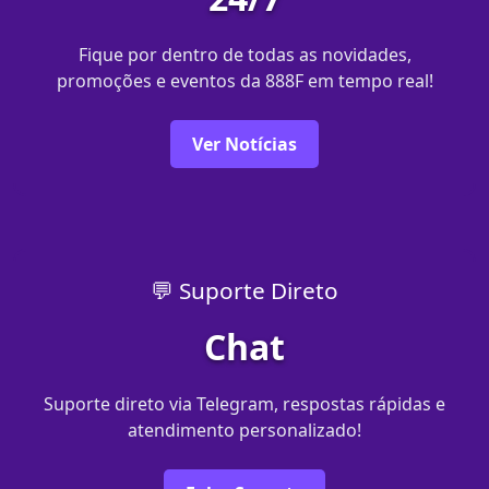
Fique por dentro de todas as novidades,
promoções e eventos da 888F em tempo real!
Ver Notícias
💬 Suporte Direto
Chat
Suporte direto via Telegram, respostas rápidas e
atendimento personalizado!