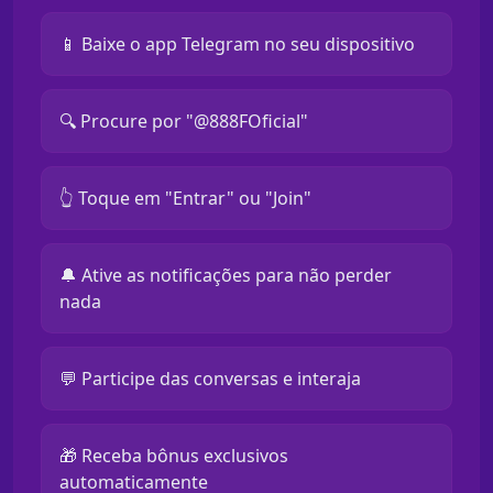
📱 Baixe o app Telegram no seu dispositivo
🔍 Procure por "@888FOficial"
👆 Toque em "Entrar" ou "Join"
🔔 Ative as notificações para não perder
nada
💬 Participe das conversas e interaja
🎁 Receba bônus exclusivos
automaticamente