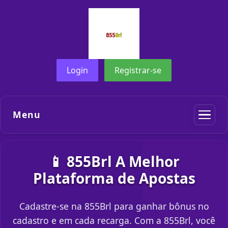
Login
Registrar-se
Menu
📱 855Brl A Melhor
Plataforma de Apostas
Cadastre-se na 855Brl para ganhar bônus no
cadastro e em cada recarga. Com a 855Brl, você