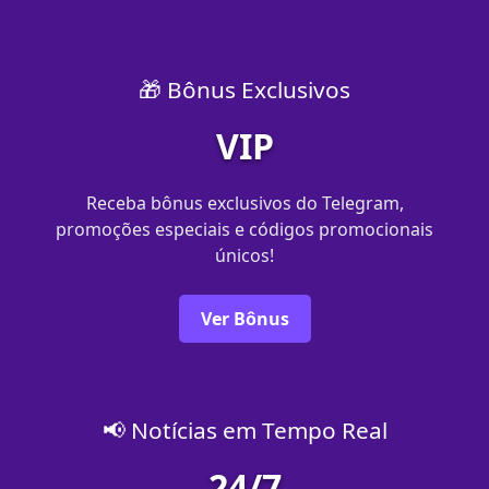
🎁 Bônus Exclusivos
VIP
Receba bônus exclusivos do Telegram,
promoções especiais e códigos promocionais
únicos!
Ver Bônus
📢 Notícias em Tempo Real
24/7