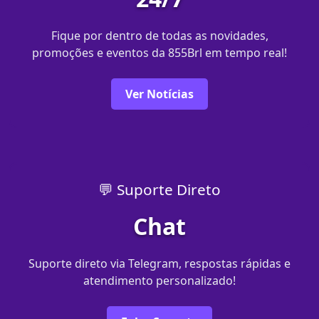
Fique por dentro de todas as novidades,
promoções e eventos da 855Brl em tempo real!
Ver Notícias
💬 Suporte Direto
Chat
Suporte direto via Telegram, respostas rápidas e
atendimento personalizado!