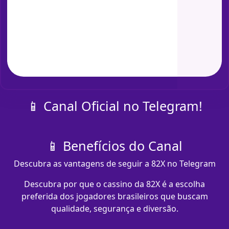
📱 Canal Oficial no Telegram!
📱 Benefícios do Canal
Descubra as vantagens de seguir a 82X no Telegram
Descubra por que o cassino da 82X é a escolha
preferida dos jogadores brasileiros que buscam
qualidade, segurança e diversão.