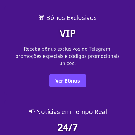
🎁 Bônus Exclusivos
VIP
Receba bônus exclusivos do Telegram,
promoções especiais e códigos promocionais
únicos!
Ver Bônus
📢 Notícias em Tempo Real
24/7