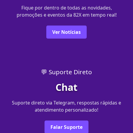
Fique por dentro de todas as novidades,
promoções e eventos da 82X em tempo real!
Ver Notícias
💬 Suporte Direto
Chat
Suporte direto via Telegram, respostas rápidas e
atendimento personalizado!
Falar Suporte