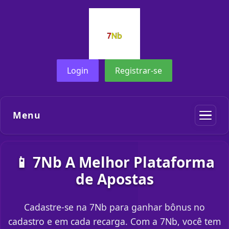
Login
Registrar-se
Menu
📱 7Nb A Melhor Plataforma
de Apostas
Cadastre-se na 7Nb para ganhar bônus no
cadastro e em cada recarga. Com a 7Nb, você tem