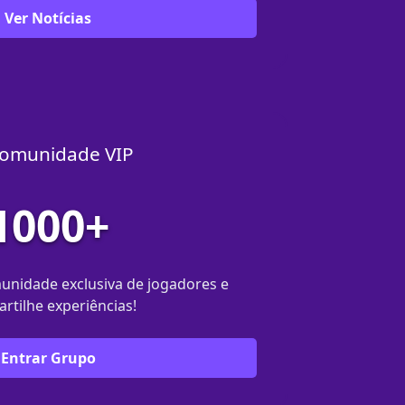
Ver Notícias
Comunidade VIP
1000+
unidade exclusiva de jogadores e
rtilhe experiências!
Entrar Grupo