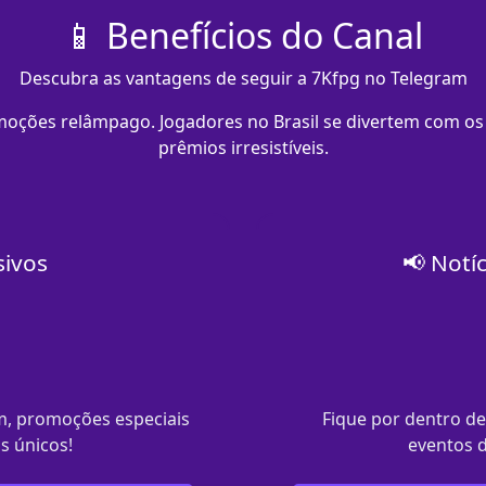
📱 Benefícios do Canal
Descubra as vantagens de seguir a 7Kfpg no Telegram
oções relâmpago. Jogadores no Brasil se divertem com os
prêmios irresistíveis.
sivos
📢 Notí
m, promoções especiais
Fique por dentro d
s únicos!
eventos 