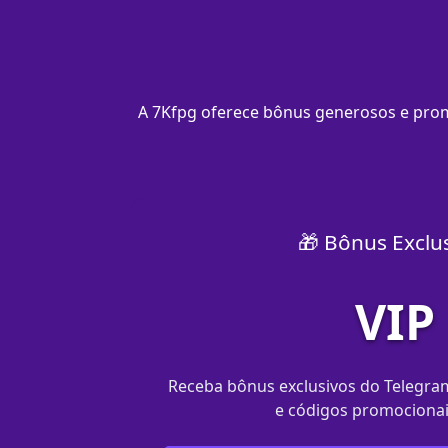
A 7Kfpg oferece bônus generosos e prom
🎁 Bônus Exclu
VIP
Receba bônus exclusivos do Telegra
e códigos promocionai