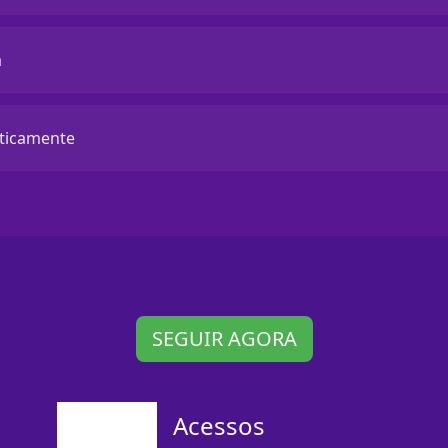
a
aticamente
SEGUIR AGORA
Acessos