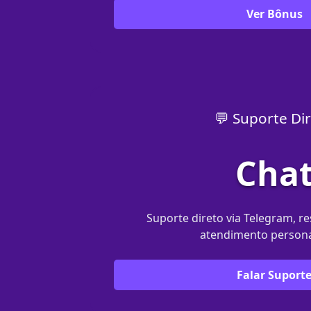
Ver Bônus
💬 Suporte Di
Cha
Suporte direto via Telegram, r
atendimento persona
Falar Suport