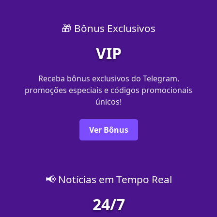
🎁 Bônus Exclusivos
VIP
Receba bônus exclusivos do Telegram,
promoções especiais e códigos promocionais
únicos!
Ver Bônus
📢 Notícias em Tempo Real
24/7