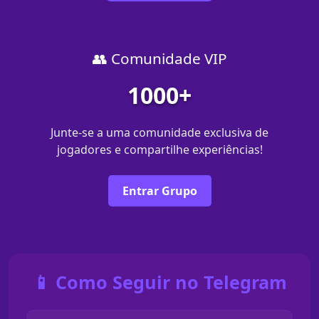
👥 Comunidade VIP
1000+
Junte-se a uma comunidade exclusiva de
jogadores e compartilhe experiências!
Entrar Grupo
📱 Como Seguir no Telegram