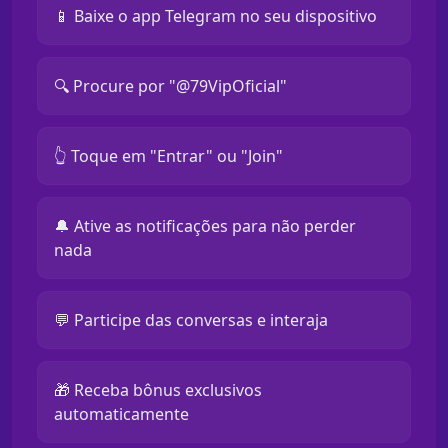
📱 Baixe o app Telegram no seu dispositivo
🔍 Procure por "@79VipOficial"
👆 Toque em "Entrar" ou "Join"
🔔 Ative as notificações para não perder
nada
💬 Participe das conversas e interaja
🎁 Receba bônus exclusivos
automaticamente