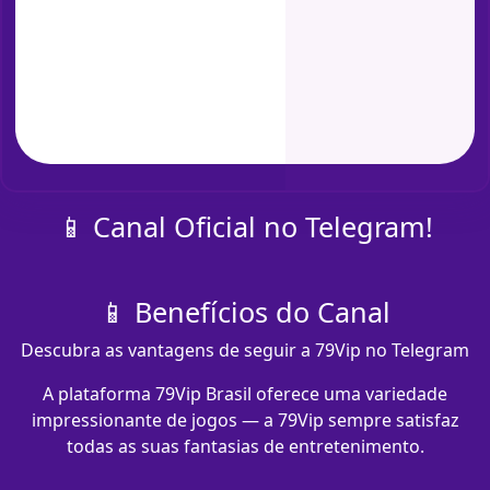
📱 Canal Oficial no Telegram!
📱 Benefícios do Canal
Descubra as vantagens de seguir a 79Vip no Telegram
A plataforma 79Vip Brasil oferece uma variedade
impressionante de jogos — a 79Vip sempre satisfaz
todas as suas fantasias de entretenimento.