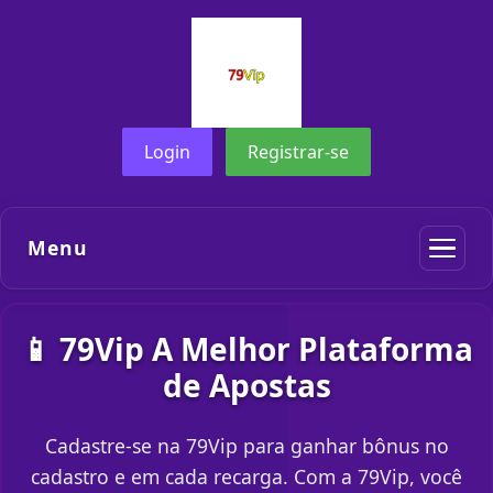
Login
Registrar-se
Menu
📱 79Vip A Melhor Plataforma
de Apostas
Cadastre-se na 79Vip para ganhar bônus no
cadastro e em cada recarga. Com a 79Vip, você