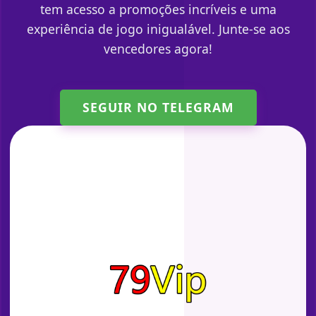
tem acesso a promoções incríveis e uma
experiência de jogo inigualável. Junte-se aos
vencedores agora!
SEGUIR NO TELEGRAM