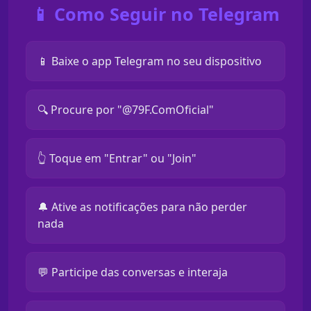
📱 Como Seguir no Telegram
📱 Baixe o app Telegram no seu dispositivo
🔍 Procure por "@79F.ComOficial"
👆 Toque em "Entrar" ou "Join"
🔔 Ative as notificações para não perder
nada
💬 Participe das conversas e interaja