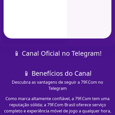
📱 Canal Oficial no Telegram!
📱 Benefícios do Canal
Descubra as vantagens de seguir a 79F.Com no
Telegram
Como marca altamente confiável, a 79F.Com tem uma
reputação sólida; a 79F.Com Brasil oferece serviço
completo e experiência móvel de jogo a qualquer hora,