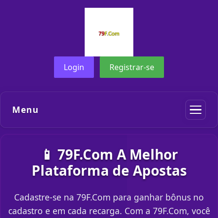
Login
Registrar-se
Menu
📱 79F.Com A Melhor
Plataforma de Apostas
Cadastre-se na 79F.Com para ganhar bônus no
cadastro e em cada recarga. Com a 79F.Com, você