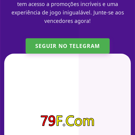
tem acesso a promoções incríveis e uma
experiência de jogo inigualável. Junte-se aos
vencedores agora!
SEGUIR NO TELEGRAM