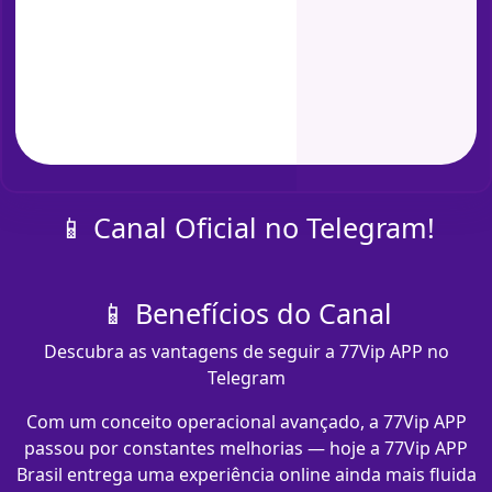
📱 Canal Oficial no Telegram!
📱 Benefícios do Canal
Descubra as vantagens de seguir a 77Vip APP no
Telegram
Com um conceito operacional avançado, a 77Vip APP
passou por constantes melhorias — hoje a 77Vip APP
Brasil entrega uma experiência online ainda mais fluida