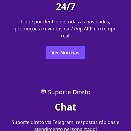
24/7
Fique por dentro de todas as novidades,
promoções e eventos da 77Vip APP em tempo
real!
Ver Notícias
💬 Suporte Direto
Chat
Suporte direto via Telegram, respostas rápidas e
atendimento personalizado!