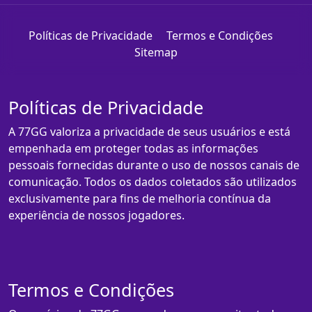
Políticas de Privacidade
Termos e Condições
Sitemap
Políticas de Privacidade
A 77GG valoriza a privacidade de seus usuários e está
empenhada em proteger todas as informações
pessoais fornecidas durante o uso de nossos canais de
comunicação. Todos os dados coletados são utilizados
exclusivamente para fins de melhoria contínua da
experiência de nossos jogadores.
Termos e Condições