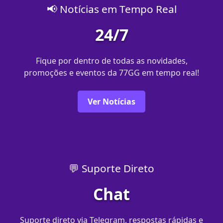
📢 Notícias em Tempo Real
24/7
Fique por dentro de todas as novidades,
promoções e eventos da 77GG em tempo real!
Ver Notícias
💬 Suporte Direto
Chat
Suporte direto via Telegram, respostas rápidas e