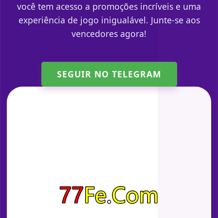
você tem acesso a promoções incríveis e uma
experiência de jogo inigualável. Junte-se aos
vencedores agora!
SEGUIR NO TELEGRAM