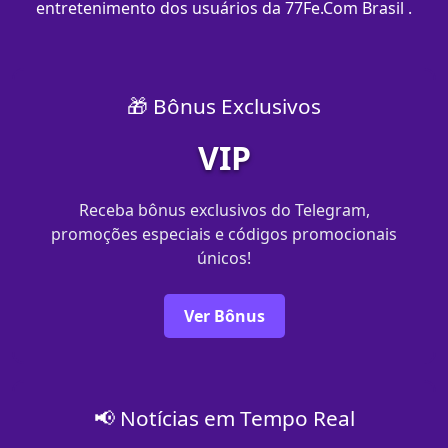
entretenimento dos usuários da 77Fe.Com Brasil .
🎁 Bônus Exclusivos
VIP
Receba bônus exclusivos do Telegram,
promoções especiais e códigos promocionais
únicos!
Ver Bônus
📢 Notícias em Tempo Real