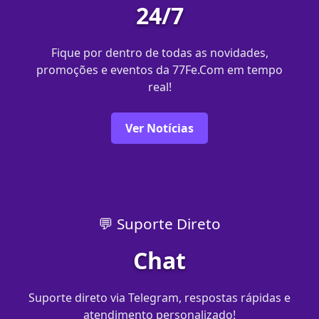
24/7
Fique por dentro de todas as novidades,
promoções e eventos da 77Fe.Com em tempo
real!
Ver Notícias
💬 Suporte Direto
Chat
Suporte direto via Telegram, respostas rápidas e
atendimento personalizado!