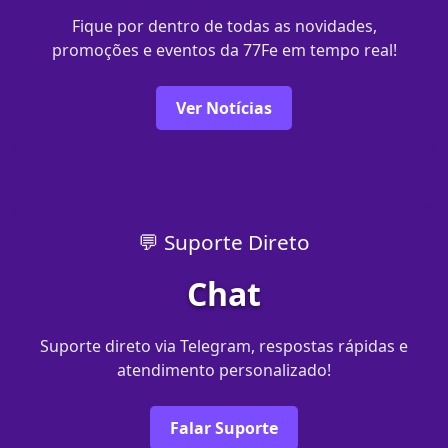
Fique por dentro de todas as novidades,
promoções e eventos da 77Fe em tempo real!
Ver Notícias
💬 Suporte Direto
Chat
Suporte direto via Telegram, respostas rápidas e
atendimento personalizado!
Falar Suporte