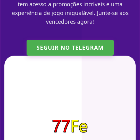
tem acesso a promoções incríveis e uma
experiência de jogo inigualável. Junte-se aos
vencedores agora!
SEGUIR NO TELEGRAM