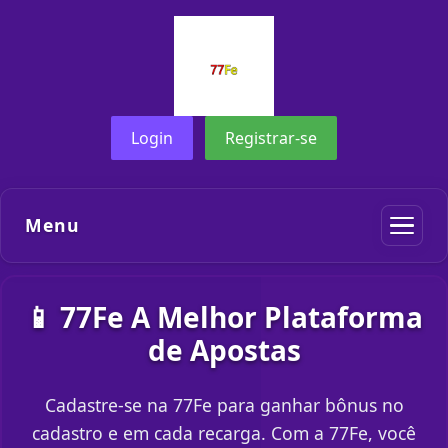
Login
Registrar-se
Menu
📱 77Fe A Melhor Plataforma
de Apostas
Cadastre-se na 77Fe para ganhar bônus no
cadastro e em cada recarga. Com a 77Fe, você