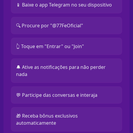
📱 Baixe o app Telegram no seu dispositivo
🔍 Procure por "@77FeOficial"
👆 Toque em "Entrar" ou "Join"
🔔 Ative as notificações para não perder
nada
💬 Participe das conversas e interaja
🎁 Receba bônus exclusivos
automaticamente