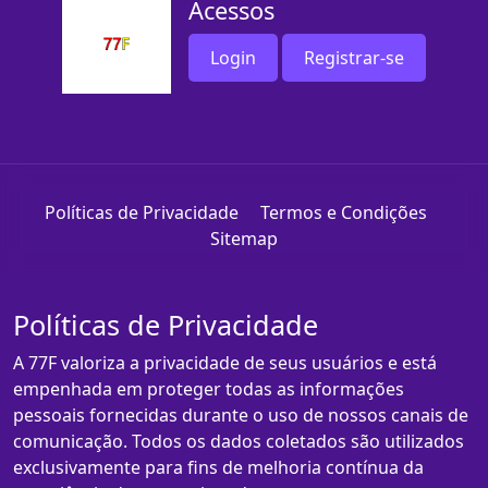
Acessos
Login
Registrar-se
Políticas de Privacidade
Termos e Condições
Sitemap
Políticas de Privacidade
A 77F valoriza a privacidade de seus usuários e está
empenhada em proteger todas as informações
pessoais fornecidas durante o uso de nossos canais de
comunicação. Todos os dados coletados são utilizados
exclusivamente para fins de melhoria contínua da