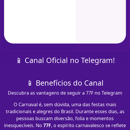
📱 Canal Oficial no Telegram!
📱 Benefícios do Canal
Descubra as vantagens de seguir a 77F no Telegram
O Carnaval é, sem dúvida, uma das festas mais
tradicionais e alegres do Brasil. Durante esses dias, as
pessoas buscam diversão, folia e momentos
inesquecíveis. No
77F
, o espírito carnavalesco se reflete