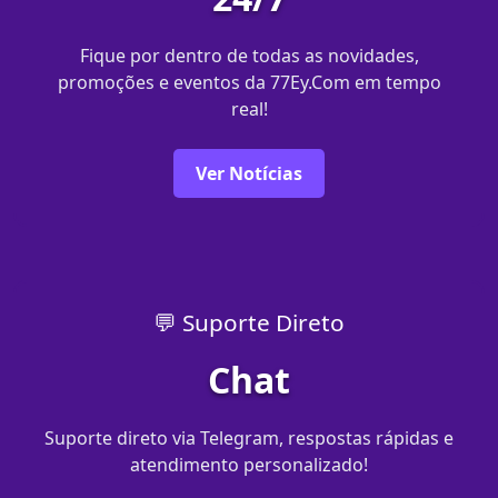
Fique por dentro de todas as novidades,
promoções e eventos da 77Ey.Com em tempo
real!
Ver Notícias
💬 Suporte Direto
Chat
Suporte direto via Telegram, respostas rápidas e
atendimento personalizado!