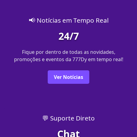
📢 Notícias em Tempo Real
24/7
Fique por dentro de todas as novidades,
promoções e eventos da 777Dy em tempo real!
Ver Notícias
💬 Suporte Direto
Chat