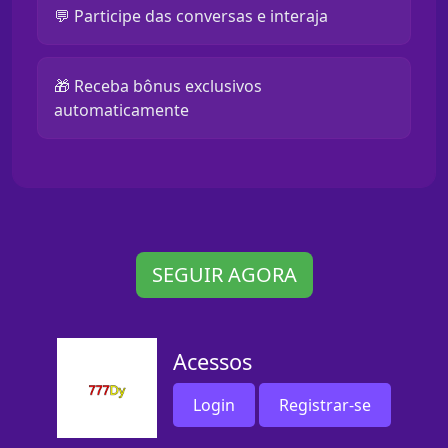
💬 Participe das conversas e interaja
🎁 Receba bônus exclusivos
automaticamente
SEGUIR AGORA
Acessos
Login
Registrar-se