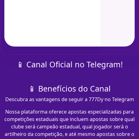
📱 Canal Oficial no Telegram!
📱 Benefícios do Canal
Descubra as vantagens de seguir a 777Dy no Telegram
Nossa plataforma oferece apostas especializadas para
competições estaduais que incluem apostas sobre qual
clube será campeão estadual, qual jogador será o
artilheiro da competição, e até mesmo apostas sobre o