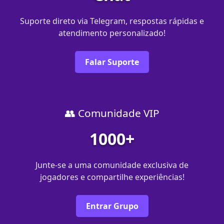
Suporte direto via Telegram, respostas rápidas e
atendimento personalizado!
Falar Suporte
👥 Comunidade VIP
1000+
Junte-se a uma comunidade exclusiva de
jogadores e compartilhe experiências!
Entrar Grupo