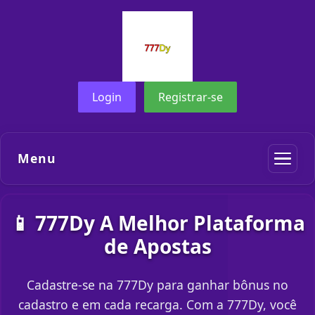
Login
Registrar-se
Menu
📱 777Dy A Melhor Plataforma
de Apostas
Cadastre-se na 777Dy para ganhar bônus no
cadastro e em cada recarga. Com a 777Dy, você