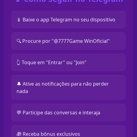
📱 Baixe o app Telegram no seu dispositivo
🔍 Procure por "@7777Game WinOficial"
👆 Toque em "Entrar" ou "Join"
🔔 Ative as notificações para não perder
nada
💬 Participe das conversas e interaja
🎁 Receba bônus exclusivos