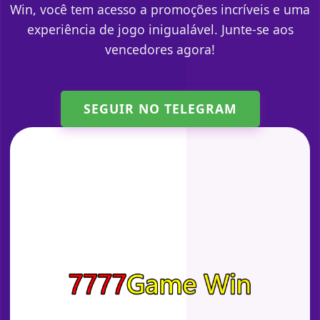
Win, você tem acesso a promoções incríveis e uma
experiência de jogo inigualável. Junte-se aos
vencedores agora!
SEGUIR NO TELEGRAM