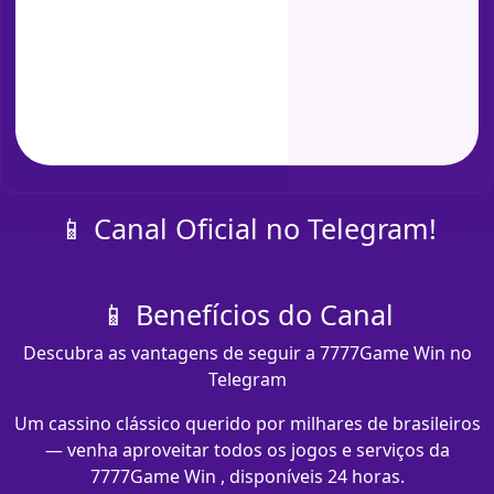
📱 Canal Oficial no Telegram!
📱 Benefícios do Canal
Descubra as vantagens de seguir a 7777Game Win no
Telegram
Um cassino clássico querido por milhares de brasileiros
— venha aproveitar todos os jogos e serviços da
7777Game Win , disponíveis 24 horas.