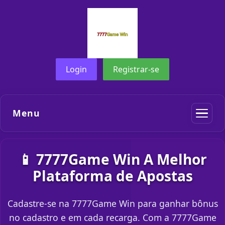
Login
Registrar-se
Menu
📱 7777Game Win A Melhor
Plataforma de Apostas
Cadastre-se na 7777Game Win para ganhar bônus
no cadastro e em cada recarga. Com a 7777Game