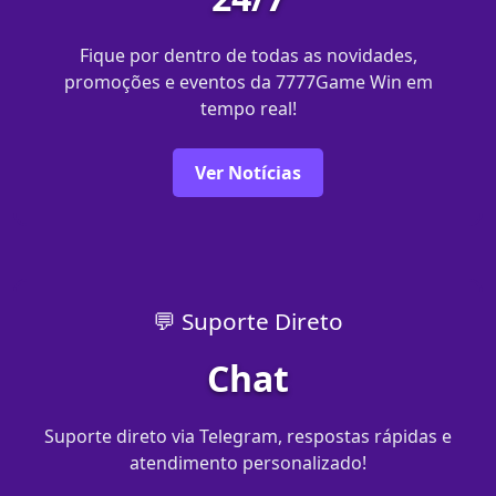
Fique por dentro de todas as novidades,
promoções e eventos da 7777Game Win em
tempo real!
Ver Notícias
💬 Suporte Direto
Chat
Suporte direto via Telegram, respostas rápidas e
atendimento personalizado!