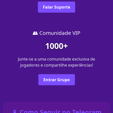
Falar Suporte
👥 Comunidade VIP
1000+
Junte-se a uma comunidade exclusiva de
jogadores e compartilhe experiências!
Entrar Grupo
📱 Como Seguir no Telegram