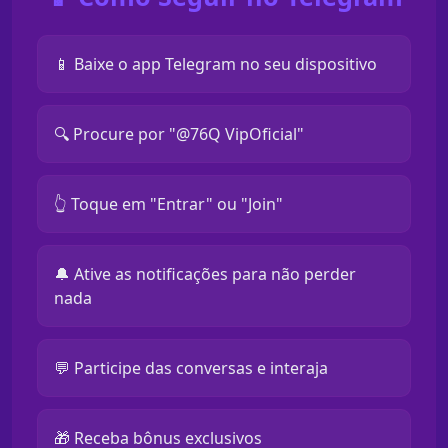
📱 Baixe o app Telegram no seu dispositivo
🔍 Procure por "@76Q VipOficial"
👆 Toque em "Entrar" ou "Join"
🔔 Ative as notificações para não perder
nada
💬 Participe das conversas e interaja
🎁 Receba bônus exclusivos