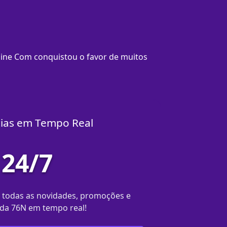
line Com conquistou o favor de muitos
cias em Tempo Real
24/7
e todas as novidades, promoções e
 da 76N em tempo real!