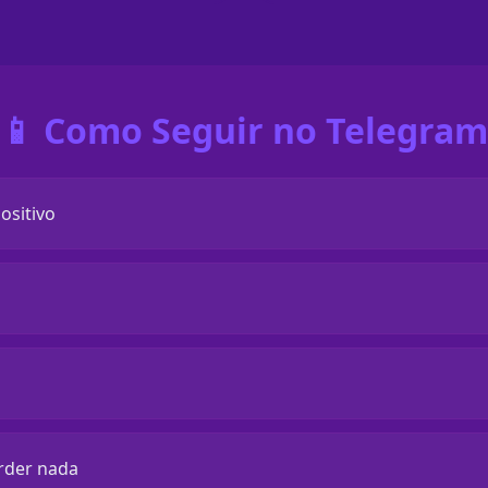
📱 Como Seguir no Telegram
ositivo
erder nada