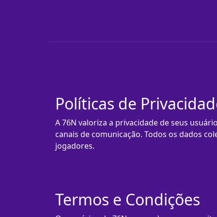
Políticas de Privacida
A 76N valoriza a privacidade de seus usuár
canais de comunicação. Todos os dados cole
jogadores.
Termos e Condições