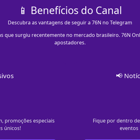
📱 Benefícios do Canal
Descubra as vantagens de seguir a 76N no Telegram
s que surgiu recentemente no mercado brasileiro. 76N On
apostadores.
sivos
📢 Notí
m, promoções especiais
Fique por dentro d
s únicos!
eventos