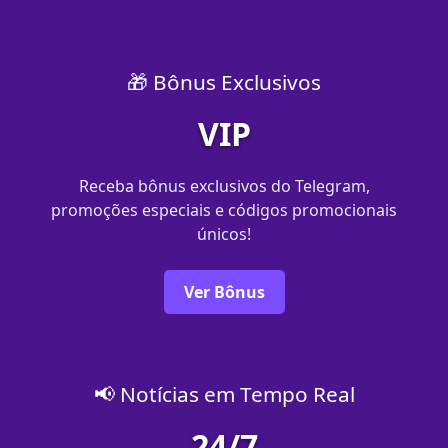
🎁 Bônus Exclusivos
VIP
Receba bônus exclusivos do Telegram,
promoções especiais e códigos promocionais
únicos!
Ver Bônus
📢 Notícias em Tempo Real
24/7