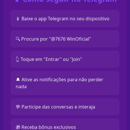
📱 Baixe o app Telegram no seu dispositivo
🔍 Procure por "@7676 WinOficial"
👆 Toque em "Entrar" ou "Join"
🔔 Ative as notificações para não perder
nada
💬 Participe das conversas e interaja
🎁 Receba bônus exclusivos