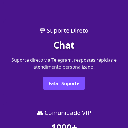
💬 Suporte Direto
Chat
Suporte direto via Telegram, respostas rápidas e
atendimento personalizado!
Falar Suporte
👥 Comunidade VIP
1000+