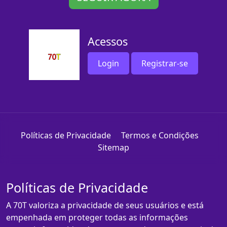
Acessos
Login
Registrar-se
Políticas de Privacidade
Termos e Condições
Sitemap
Políticas de Privacidade
A 70T valoriza a privacidade de seus usuários e está
empenhada em proteger todas as informações