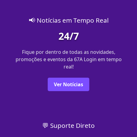
📢 Notícias em Tempo Real
24/7
Fique por dentro de todas as novidades,
promoções e eventos da 67A Login em tempo
real!
Ver Notícias
💬 Suporte Direto