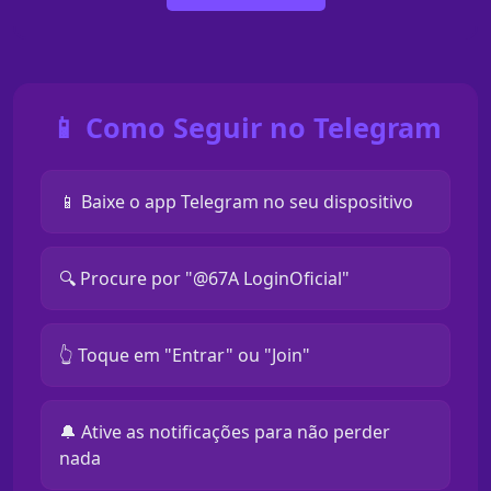
📱 Como Seguir no Telegram
📱 Baixe o app Telegram no seu dispositivo
🔍 Procure por "@67A LoginOficial"
👆 Toque em "Entrar" ou "Join"
🔔 Ative as notificações para não perder
nada