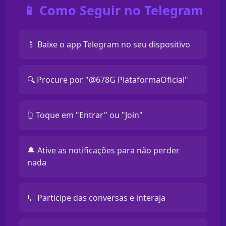
📱 Como Seguir no Telegram
📱 Baixe o app Telegram no seu dispositivo
🔍 Procure por "@678G PlataformaOficial"
👆 Toque em "Entrar" ou "Join"
🔔 Ative as notificações para não perder
nada
💬 Participe das conversas e interaja