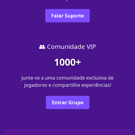
Falar Suporte
👥 Comunidade VIP
1000+
Junte-se a uma comunidade exclusiva de
jogadores e compartilhe experiências!
Entrar Grupo