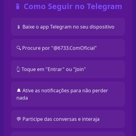
📱 Como Seguir no Telegram
📱 Baixe o app Telegram no seu dispositivo
🔍 Procure por "@6733.ComOficial"
👆 Toque em "Entrar" ou "Join"
🔔 Ative as notificações para não perder
nada
💬 Participe das conversas e interaja