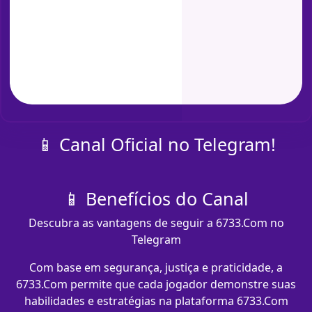
📱 Canal Oficial no Telegram!
📱 Benefícios do Canal
Descubra as vantagens de seguir a 6733.Com no
Telegram
Com base em segurança, justiça e praticidade, a
6733.Com permite que cada jogador demonstre suas
habilidades e estratégias na plataforma 6733.Com