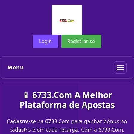
Login
Registrar-se
Menu
📱 6733.Com A Melhor
Plataforma de Apostas
Cadastre-se na 6733.Com para ganhar bônus no
cadastro e em cada recarga. Com a 6733.Com,