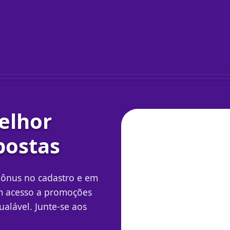
elhor
postas
bônus no cadastro e em
em acesso a promoções
ualável. Junte-se aos