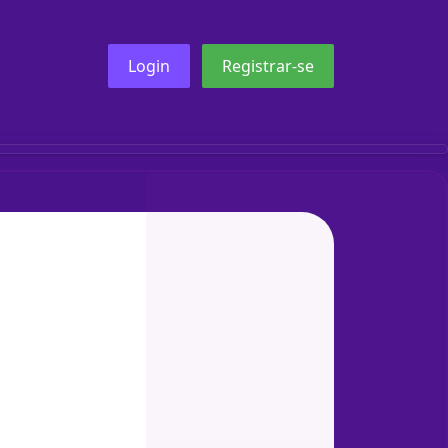
Login
Registrar-se