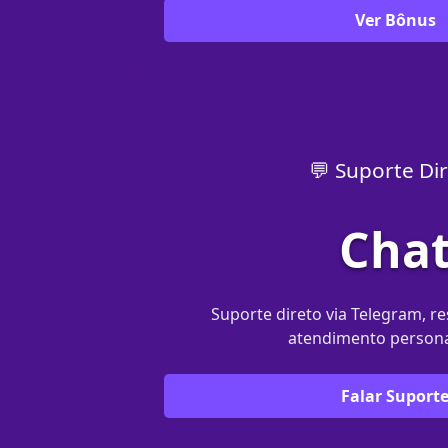
Ver Bônus
💬 Suporte Di
Cha
Suporte direto via Telegram, r
atendimento persona
Falar Suport