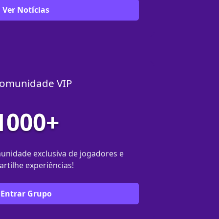
Ver Notícias
Comunidade VIP
1000+
unidade exclusiva de jogadores e
rtilhe experiências!
Entrar Grupo