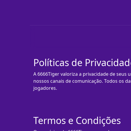
Políticas de Privacida
A 6666Tiger valoriza a privacidade de seus
nossos canais de comunicação. Todos os dad
jogadores.
Termos e Condições