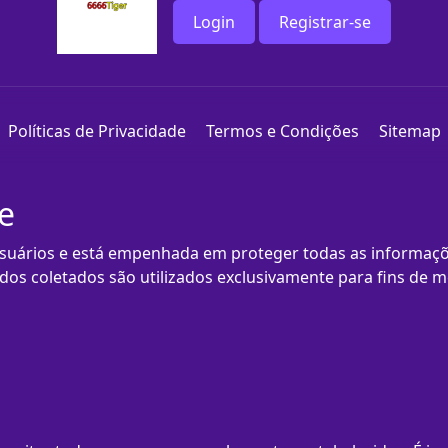
Login
Registrar-se
Políticas de Privacidade
Termos e Condições
Sitemap
de
 usuários e está empenhada em proteger todas as informaçõ
os coletados são utilizados exclusivamente para fins de m