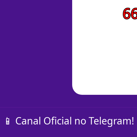
📱 Canal Oficial no Telegram!