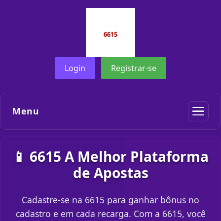
Login
Registrar-se
Menu
📱 6615 A Melhor Plataforma
de Apostas
Cadastre-se na 6615 para ganhar bônus no
cadastro e em cada recarga. Com a 6615, você