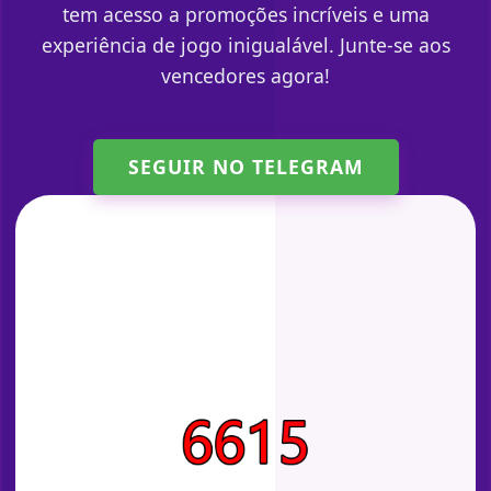
tem acesso a promoções incríveis e uma
experiência de jogo inigualável. Junte-se aos
vencedores agora!
SEGUIR NO TELEGRAM