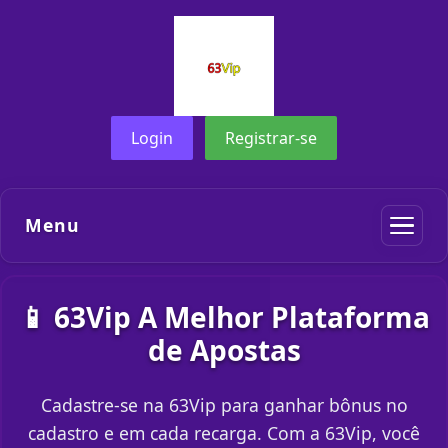
Login
Registrar-se
Menu
📱 63Vip A Melhor Plataforma
de Apostas
Cadastre-se na 63Vip para ganhar bônus no
cadastro e em cada recarga. Com a 63Vip, você