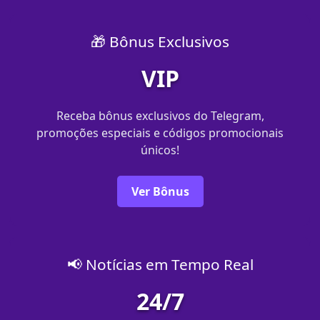
🎁 Bônus Exclusivos
VIP
Receba bônus exclusivos do Telegram,
promoções especiais e códigos promocionais
únicos!
Ver Bônus
📢 Notícias em Tempo Real
24/7