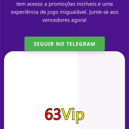
tem acesso a promoções incríveis e uma
experiência de jogo inigualável. Junte-se aos
vencedores agora!
SEGUIR NO TELEGRAM