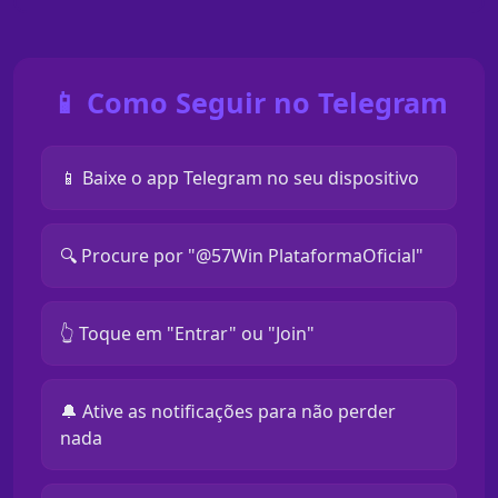
📱 Como Seguir no Telegram
📱 Baixe o app Telegram no seu dispositivo
🔍 Procure por "@57Win PlataformaOficial"
👆 Toque em "Entrar" ou "Join"
🔔 Ative as notificações para não perder
nada