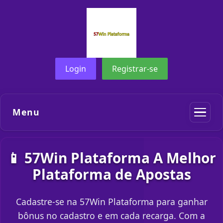
Login
Registrar-se
Menu
📱 57Win Plataforma A Melhor
Plataforma de Apostas
Cadastre-se na 57Win Plataforma para ganhar
bônus no cadastro e em cada recarga. Com a