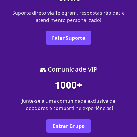
Suporte direto via Telegram, respostas rápidas e
atendimento personalizado!
Falar Suporte
👥 Comunidade VIP
1000+
Junte-se a uma comunidade exclusiva de
jogadores e compartilhe experiências!
Entrar Grupo