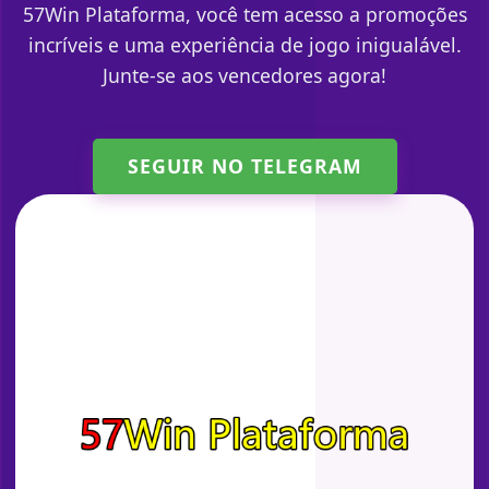
57Win Plataforma, você tem acesso a promoções
incríveis e uma experiência de jogo inigualável.
Junte-se aos vencedores agora!
SEGUIR NO TELEGRAM