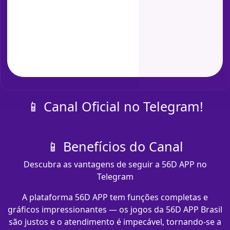
📱 Canal Oficial no Telegram!
📱 Benefícios do Canal
Descubra as vantagens de seguir a 56D APP no
Telegram
A plataforma 56D APP tem funções completas e
gráficos impressionantes — os jogos da 56D APP Brasil
são justos e o atendimento é impecável, tornando-se a