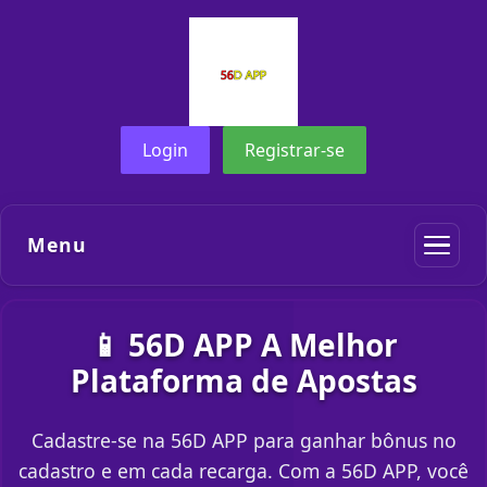
Login
Registrar-se
Menu
📱 56D APP A Melhor
Plataforma de Apostas
Cadastre-se na 56D APP para ganhar bônus no
cadastro e em cada recarga. Com a 56D APP, você