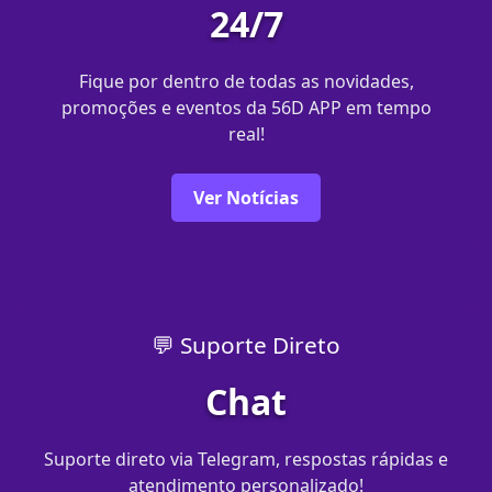
24/7
Fique por dentro de todas as novidades,
promoções e eventos da 56D APP em tempo
real!
Ver Notícias
💬 Suporte Direto
Chat
Suporte direto via Telegram, respostas rápidas e
atendimento personalizado!