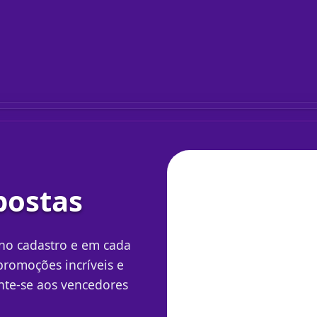
postas
no cadastro e em cada
promoções incríveis e
unte-se aos vencedores