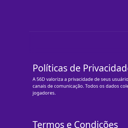
Políticas de Privacida
A 56D valoriza a privacidade de seus usuár
canais de comunicação. Todos os dados cole
jogadores.
Termos e Condições