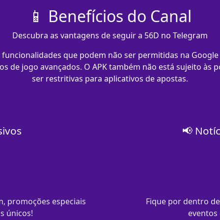
📱 Benefícios do Canal
Descubra as vantagens de seguir a 56D no Telegram
ça funcionalidades que podem não ser permitidas na Googl
sos de jogo avançados. O APK também não está sujeito às 
ser restritivas para aplicativos de apostas.
sivos
📢 Notí
m, promoções especiais
Fique por dentro d
s únicos!
eventos