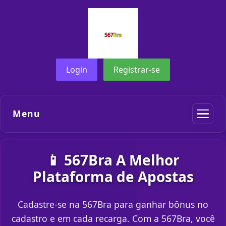
Login
Registrar-se
Menu
📱 567Bra A Melhor
Plataforma de Apostas
Cadastre-se na 567Bra para ganhar bônus no
cadastro e em cada recarga. Com a 567Bra, você