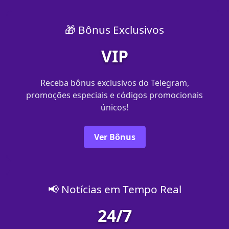
🎁 Bônus Exclusivos
VIP
Receba bônus exclusivos do Telegram,
promoções especiais e códigos promocionais
únicos!
Ver Bônus
📢 Notícias em Tempo Real
24/7