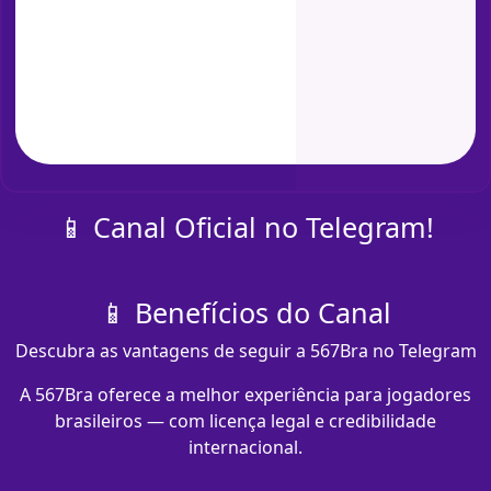
📱 Canal Oficial no Telegram!
📱 Benefícios do Canal
Descubra as vantagens de seguir a 567Bra no Telegram
A 567Bra oferece a melhor experiência para jogadores
brasileiros — com licença legal e credibilidade
internacional.