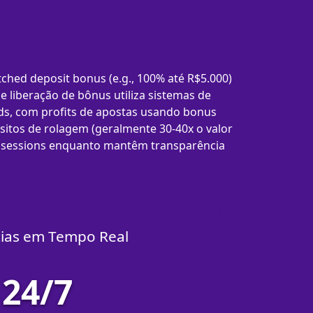
ched deposit bonus (e.g., 100% até R$5.000)
 liberação de bônus utiliza sistemas de
ds, com profits de apostas usando bonus
itos de rolagem (geralmente 30-40x o valor
ay sessions enquanto mantêm transparência
cias em Tempo Real
24/7