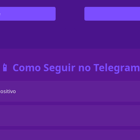
e
📱 Como Seguir no Telegram
ositivo