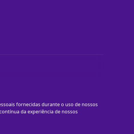
essoais fornecidas durante o uso de nossos
 contínua da experiência de nossos