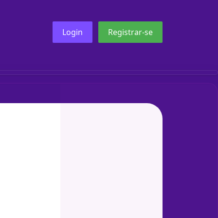
Login
Registrar-se