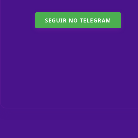
SEGUIR NO TELEGRAM