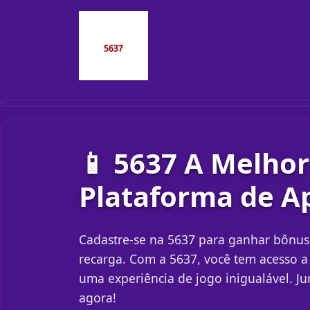
📱 5637 A Melhor
Plataforma de A
Cadastre-se na 5637 para ganhar bônus
recarga. Com a 5637, você tem acesso a
uma experiência de jogo inigualável. J
agora!