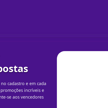
postas
 no cadastro e em cada
 promoções incríveis e
unte-se aos vencedores