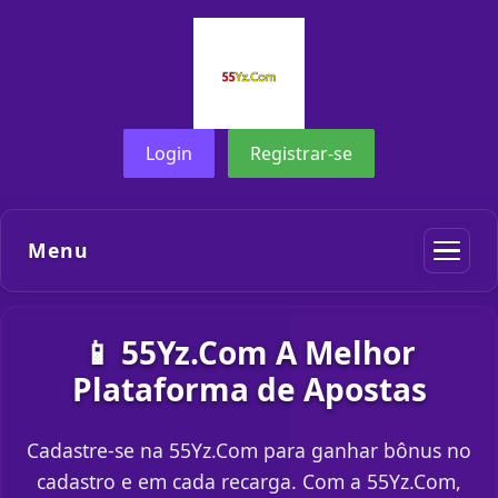
Login
Registrar-se
Menu
📱 55Yz.Com A Melhor
Plataforma de Apostas
Cadastre-se na 55Yz.Com para ganhar bônus no
cadastro e em cada recarga. Com a 55Yz.Com,