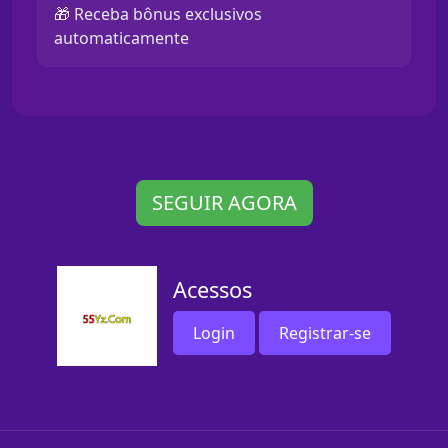
🎁 Receba bônus exclusivos
automaticamente
SEGUIR AGORA
Acessos
Login
Registrar-se