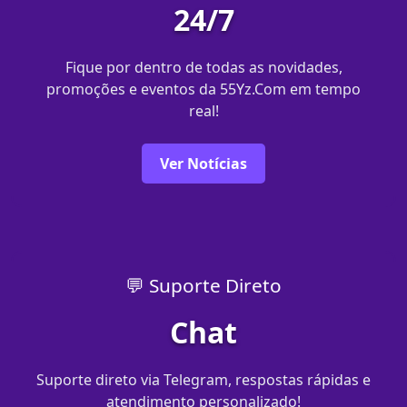
24/7
Fique por dentro de todas as novidades,
promoções e eventos da 55Yz.Com em tempo
real!
Ver Notícias
💬 Suporte Direto
Chat
Suporte direto via Telegram, respostas rápidas e
atendimento personalizado!