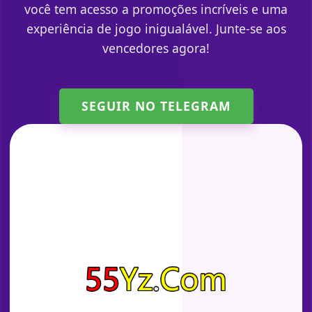
você tem acesso a promoções incríveis e uma
experiência de jogo inigualável. Junte-se aos
vencedores agora!
SEGUIR NO TELEGRAM