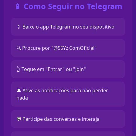
📱 Como Seguir no Telegram
📱 Baixe o app Telegram no seu dispositivo
🔍 Procure por "@55Yz.ComOficial"
👆 Toque em "Entrar" ou "Join"
🔔 Ative as notificações para não perder
nada
💬 Participe das conversas e interaja