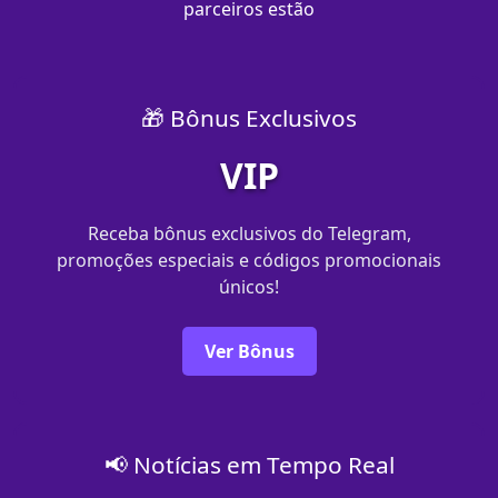
parceiros estão
🎁 Bônus Exclusivos
VIP
Receba bônus exclusivos do Telegram,
promoções especiais e códigos promocionais
únicos!
Ver Bônus
📢 Notícias em Tempo Real