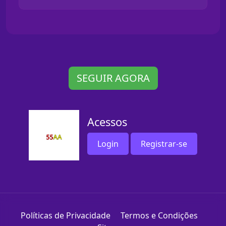
SEGUIR AGORA
Acessos
Login
Registrar-se
Políticas de Privacidade
Termos e Condições