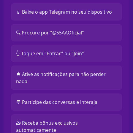
📱 Baixe o app Telegram no seu dispositivo
🔍 Procure por "@55AAOficial"
👆 Toque em "Entrar" ou "Join"
🔔 Ative as notificações para não perder
nada
💬 Participe das conversas e interaja
🎁 Receba bônus exclusivos
automaticamente