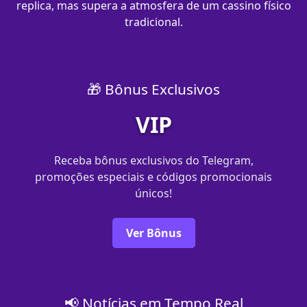
replica, mas supera a atmosfera de um cassino físico
tradicional.
🎁 Bônus Exclusivos
VIP
Receba bônus exclusivos do Telegram,
promoções especiais e códigos promocionais
únicos!
Ver Bônus
📢 Notícias em Tempo Real