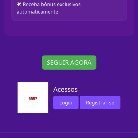
🎁 Receba bônus exclusivos
automaticamente
SEGUIR AGORA
Acessos
Login
Registrar-se