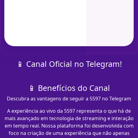
📱 Canal Oficial no Telegram!
📱 Benefícios do Canal
Descubra as vantagens de seguir a 5597 no Telegram
A experiência ao vivo da 5597 representa o que há de
mais avançado em tecnologia de streaming e interação
em tempo real. Nossa plataforma foi desenvolvida com
foco na criação de uma experiência que não apenas