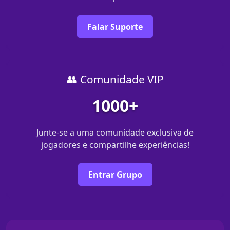
Falar Suporte
👥 Comunidade VIP
1000+
Junte-se a uma comunidade exclusiva de
jogadores e compartilhe experiências!
Entrar Grupo