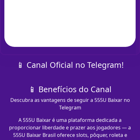
📱 Canal Oficial no Telegram!
📱 Benefícios do Canal
Descubra as vantagens de seguir a 555U Baixar no
Telegram
A 555U Baixar é uma plataforma dedicada a
proporcionar liberdade e prazer aos jogadores — a
555U Baixar Brasil oferece slots, pôquer, roleta e