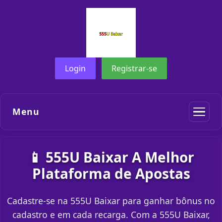
Login
Registrar-se
Menu
📱 555U Baixar A Melhor
Plataforma de Apostas
Cadastre-se na 555U Baixar para ganhar bônus no
cadastro e em cada recarga. Com a 555U Baixar,