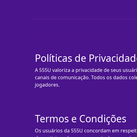
Políticas de Privacida
A 555U valoriza a privacidade de seus usuá
canais de comunicação. Todos os dados cole
jogadores.
Termos e Condições
Os usuários da 555U concordam em respeitar