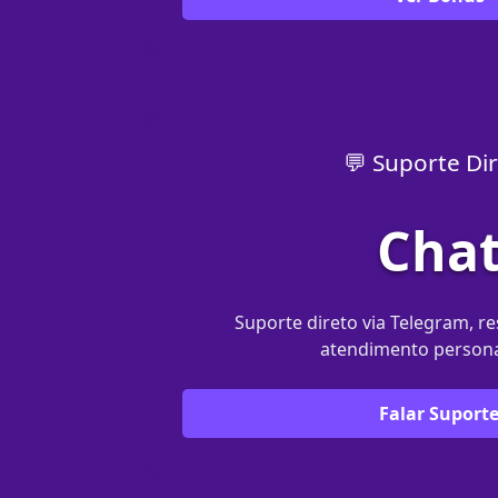
💬 Suporte Di
Cha
Suporte direto via Telegram, r
atendimento persona
Falar Suport