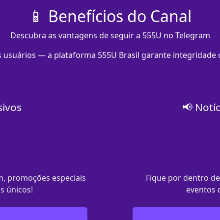
📱 Benefícios do Canal
Descubra as vantagens de seguir a 555U no Telegram
 usuários — a plataforma 555U Brasil garante integridade o
sivos
📢 Notí
m, promoções especiais
Fique por dentro d
s únicos!
eventos 