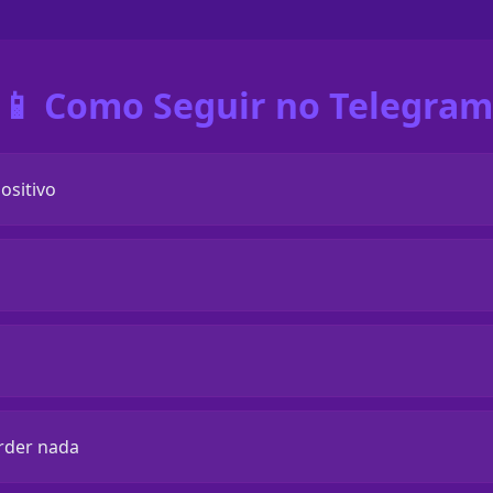
📱 Como Seguir no Telegram
ositivo
erder nada