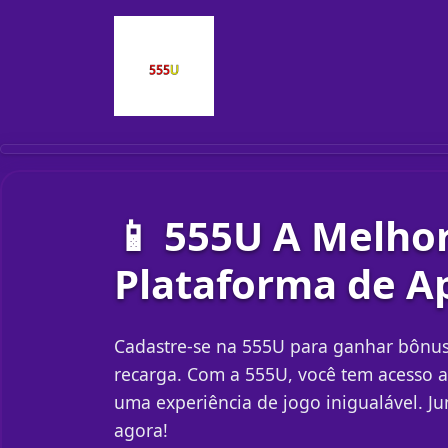
📱 555U A Melho
Plataforma de A
Cadastre-se na 555U para ganhar bônus
recarga. Com a 555U, você tem acesso a
uma experiência de jogo inigualável. J
agora!