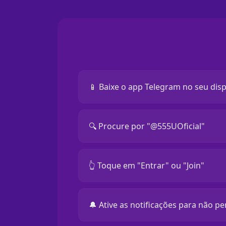
📱 Baixe o app Telegram no seu disp
🔍 Procure por "@555UOficial"
👆 Toque em "Entrar" ou "Join"
🔔 Ative as notificações para não p