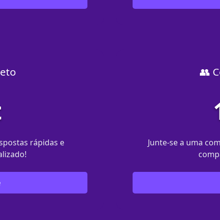
reto
👥 
t
espostas rápidas e
Junte-se a uma com
lizado!
compa
e