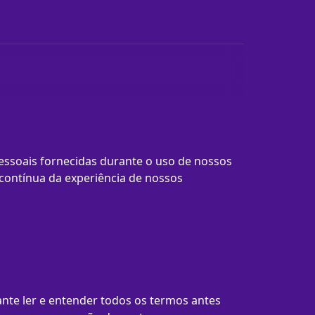
essoais fornecidas durante o uso de nossos
 contínua da experiência de nossos
nte ler e entender todos os termos antes