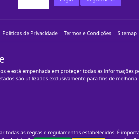
Políticas de Privacidade
Termos e Condições
Sitemap
de
rios e está empenhada em proteger todas as informações p
tados são utilizados exclusivamente para fins de melhoria
 todas as regras e regulamentos estabelecidos. É importa