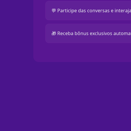
💬 Participe das conversas e interaj
🎁 Receba bônus exclusivos autom