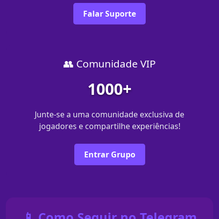
Falar Suporte
👥 Comunidade VIP
1000+
Junte-se a uma comunidade exclusiva de
jogadores e compartilhe experiências!
Entrar Grupo
📱 Como Seguir no Telegram