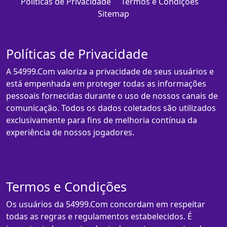
Políticas de Privacidade
Termos e Condições
Sitemap
Políticas de Privacidade
A 54999.Com valoriza a privacidade de seus usuários e
está empenhada em proteger todas as informações
pessoais fornecidas durante o uso de nossos canais de
comunicação. Todos os dados coletados são utilizados
exclusivamente para fins de melhoria contínua da
experiência de nossos jogadores.
Termos e Condições
Os usuários da 54999.Com concordam em respeitar
todas as regras e regulamentos estabelecidos. É