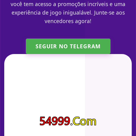
você tem acesso a promoções incríveis e uma
experiência de jogo inigualável. Junte-se aos
vencedores agora!
SEGUIR NO TELEGRAM