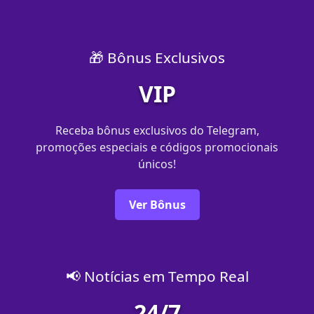
🎁 Bônus Exclusivos
VIP
Receba bônus exclusivos do Telegram,
promoções especiais e códigos promocionais
únicos!
Ver Bônus
📢 Notícias em Tempo Real
24/7