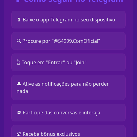
📱 Baixe o app Telegram no seu dispositivo
🔍 Procure por "@54999.ComOficial"
👆 Toque em "Entrar" ou "Join"
🔔 Ative as notificações para não perder
nada
💬 Participe das conversas e interaja
🎁 Receba bônus exclusivos