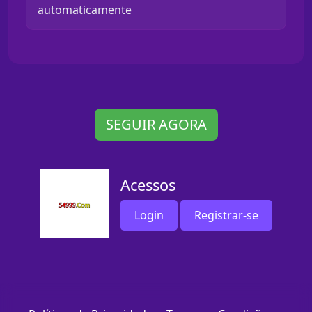
automaticamente
SEGUIR AGORA
Acessos
Login
Registrar-se