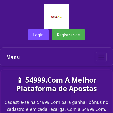
Login
Registrar-se
Menu
📱 54999.Com A Melhor
Plataforma de Apostas
Cadastre-se na 54999.Com para ganhar bônus no
cadastro e em cada recarga. Com a 54999.Com,