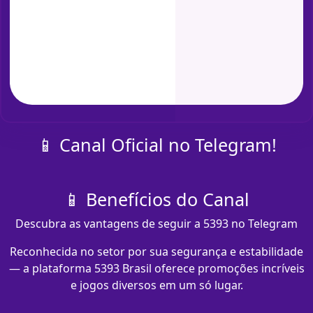
📱 Canal Oficial no Telegram!
📱 Benefícios do Canal
Descubra as vantagens de seguir a 5393 no Telegram
Reconhecida no setor por sua segurança e estabilidade
— a plataforma 5393 Brasil oferece promoções incríveis
e jogos diversos em um só lugar.