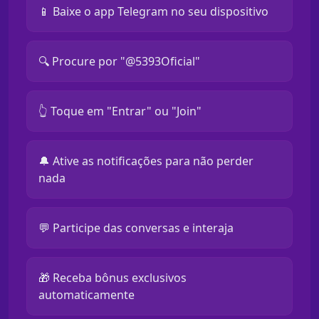
📱 Baixe o app Telegram no seu dispositivo
🔍 Procure por "@5393Oficial"
👆 Toque em "Entrar" ou "Join"
🔔 Ative as notificações para não perder
nada
💬 Participe das conversas e interaja
🎁 Receba bônus exclusivos
automaticamente