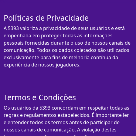
Políticas de Privacidade
A 5393 valoriza a privacidade de seus usuários e está
empenhada em proteger todas as informações
pessoais fornecidas durante o uso de nossos canais de
comunicação. Todos os dados coletados são utilizados
exclusivamente para fins de melhoria contínua da
experiência de nossos jogadores.
Termos e Condições
Os usuários da 5393 concordam em respeitar todas as
regras e regulamentos estabelecidos. É importante ler
e entender todos os termos antes de participar de
nossos canais de comunicação. A violação destes