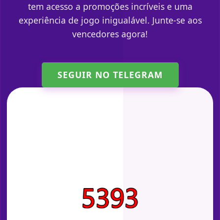
tem acesso a promoções incríveis e uma
experiência de jogo inigualável. Junte-se aos
vencedores agora!
SEGUIR NO TELEGRAM