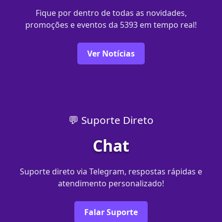
Fique por dentro de todas as novidades,
promoções e eventos da 5393 em tempo real!
Ver Notícias
💬 Suporte Direto
Chat
Suporte direto via Telegram, respostas rápidas e
atendimento personalizado!
Falar Suporte