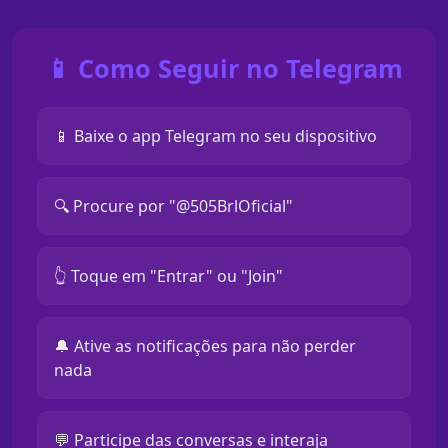
📱 Como Seguir no Telegram
📱 Baixe o app Telegram no seu dispositivo
🔍 Procure por "@505BrlOficial"
👆 Toque em "Entrar" ou "Join"
🔔 Ative as notificações para não perder
nada
💬 Participe das conversas e interaja