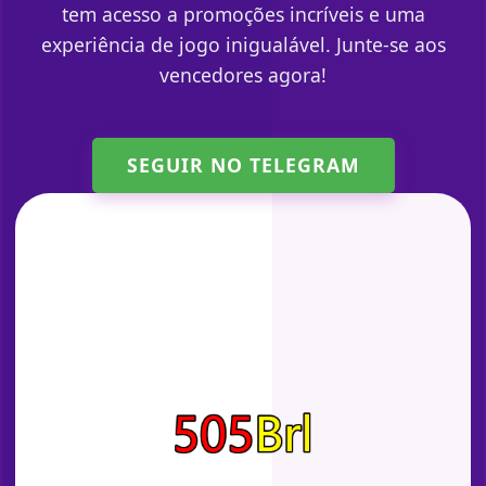
tem acesso a promoções incríveis e uma
experiência de jogo inigualável. Junte-se aos
vencedores agora!
SEGUIR NO TELEGRAM