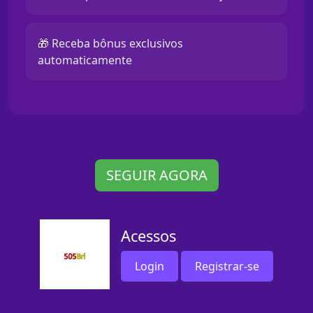
🎁 Receba bônus exclusivos
automaticamente
SEGUIR AGORA
Acessos
Login
Registrar-se