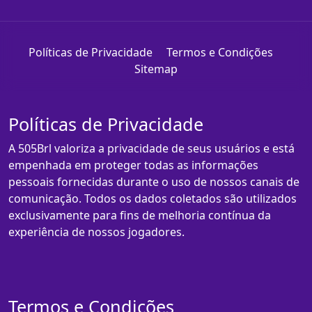
Políticas de Privacidade
Termos e Condições
Sitemap
Políticas de Privacidade
A 505Brl valoriza a privacidade de seus usuários e está
empenhada em proteger todas as informações
pessoais fornecidas durante o uso de nossos canais de
comunicação. Todos os dados coletados são utilizados
exclusivamente para fins de melhoria contínua da
experiência de nossos jogadores.
Termos e Condições