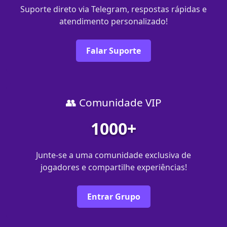
Suporte direto via Telegram, respostas rápidas e
atendimento personalizado!
Falar Suporte
👥 Comunidade VIP
1000+
Junte-se a uma comunidade exclusiva de
jogadores e compartilhe experiências!
Entrar Grupo