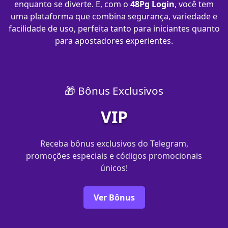
enquanto se diverte. E, com o
48Pg Login
, você tem
uma plataforma que combina segurança, variedade e
facilidade de uso, perfeita tanto para iniciantes quanto
para apostadores experientes.
🎁 Bônus Exclusivos
VIP
Receba bônus exclusivos do Telegram,
promoções especiais e códigos promocionais
únicos!
Ver Bônus