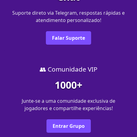
Suporte direto via Telegram, respostas rápidas e
atendimento personalizado!
Falar Suporte
👥 Comunidade VIP
1000+
Junte-se a uma comunidade exclusiva de
jogadores e compartilhe experiências!
Entrar Grupo