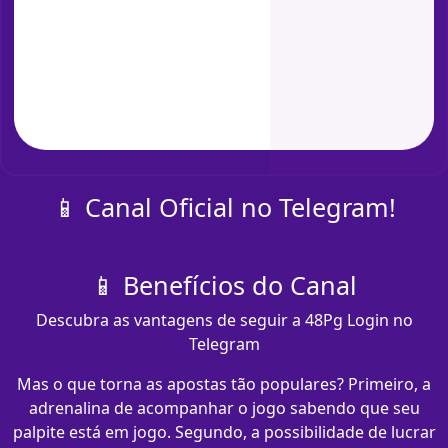
📱 Canal Oficial no Telegram!
📱 Benefícios do Canal
Descubra as vantagens de seguir a 48Pg Login no
Telegram
Mas o que torna as apostas tão populares? Primeiro, a
adrenalina de acompanhar o jogo sabendo que seu
palpite está em jogo. Segundo, a possibilidade de lucrar