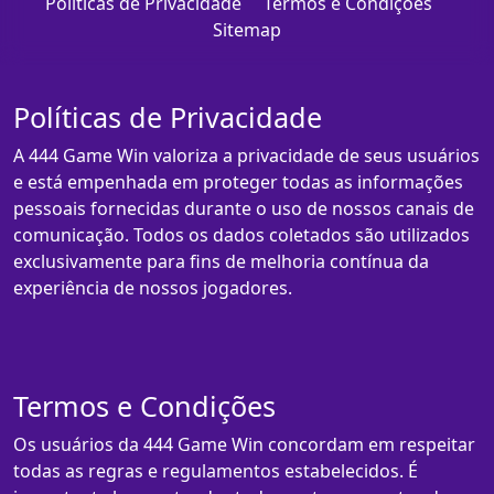
Políticas de Privacidade
Termos e Condições
Sitemap
Políticas de Privacidade
A 444 Game Win valoriza a privacidade de seus usuários
e está empenhada em proteger todas as informações
pessoais fornecidas durante o uso de nossos canais de
comunicação. Todos os dados coletados são utilizados
exclusivamente para fins de melhoria contínua da
experiência de nossos jogadores.
Termos e Condições
Os usuários da 444 Game Win concordam em respeitar
todas as regras e regulamentos estabelecidos. É