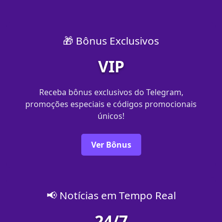
🎁 Bônus Exclusivos
VIP
Receba bônus exclusivos do Telegram,
promoções especiais e códigos promocionais
únicos!
Ver Bônus
📢 Notícias em Tempo Real
24/7