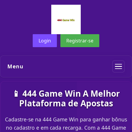
Login
Registrar-se
Menu
📱 444 Game Win A Melhor
Plataforma de Apostas
Cadastre-se na 444 Game Win para ganhar bônus
no cadastro e em cada recarga. Com a 444 Game