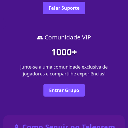
Falar Suporte
👥 Comunidade VIP
1000+
Junte-se a uma comunidade exclusiva de
jogadores e compartilhe experiências!
Entrar Grupo
📱 Como Seguir no Telegram