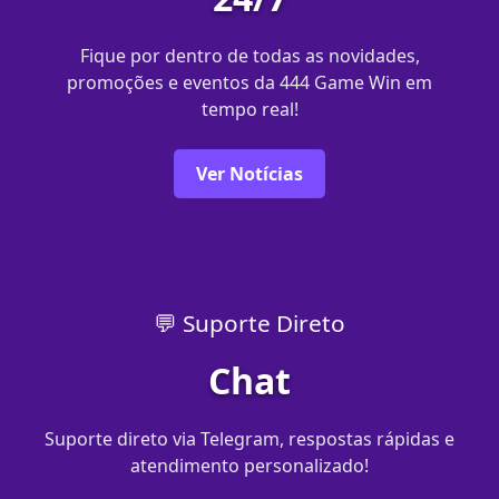
Fique por dentro de todas as novidades,
promoções e eventos da 444 Game Win em
tempo real!
Ver Notícias
💬 Suporte Direto
Chat
Suporte direto via Telegram, respostas rápidas e
atendimento personalizado!