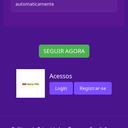
automaticamente
SEGUIR AGORA
Acessos
Login
Registrar-se