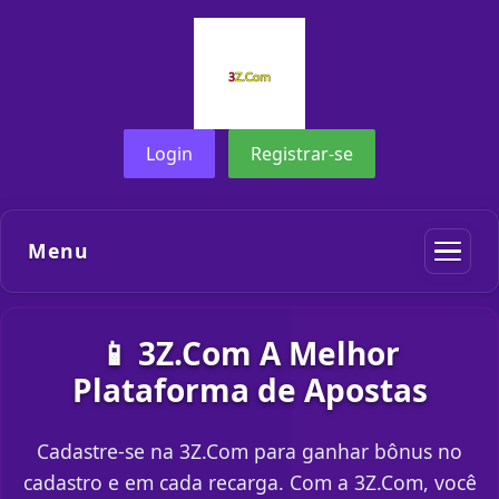
Login
Registrar-se
Menu
📱 3Z.Com A Melhor
Plataforma de Apostas
Cadastre-se na 3Z.Com para ganhar bônus no
cadastro e em cada recarga. Com a 3Z.Com, você