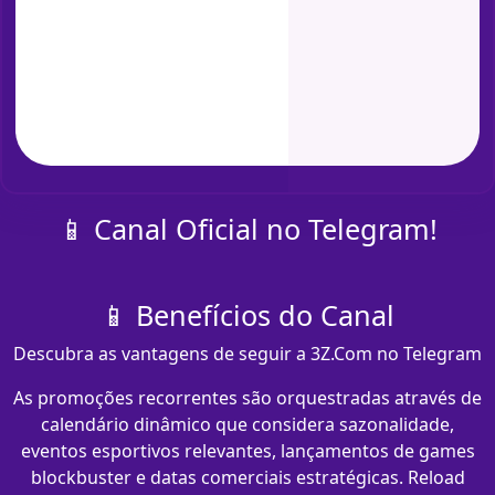
📱 Canal Oficial no Telegram!
📱 Benefícios do Canal
Descubra as vantagens de seguir a 3Z.Com no Telegram
As promoções recorrentes são orquestradas através de
calendário dinâmico que considera sazonalidade,
eventos esportivos relevantes, lançamentos de games
blockbuster e datas comerciais estratégicas. Reload